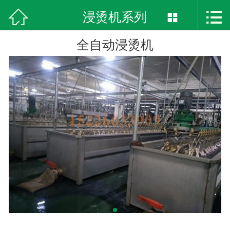



首页
浸烫机系列

关于我们
全自动浸烫机
产品展示
热销产品
案例展示
最新资讯
在线留言